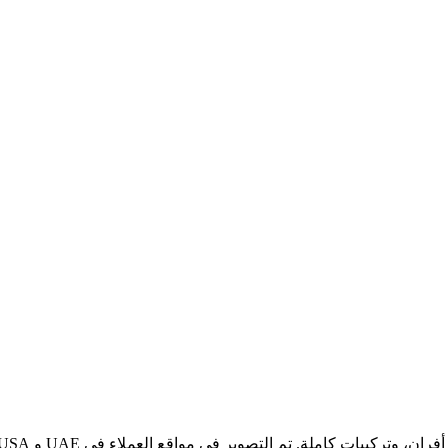
كيبات كاملة. تم التصوير في مواقع العملاء في UAE و USA وأوروبا.