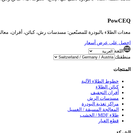
Pow
CEQ
معدات الطلاء بالبودرة للمصنّعين: مسدسات رش، كبائن، أفران، معال
احصل على عرض أسعار
اللغة
منطقتك
المنتجات
خطوط الطلاء الآلية
كبائن الطلاء
أفران التجفيف
مسدسات الرش
مراكز تغذية البودرة
المعالجة المسبقة / الغسيل
طلاء MDF / الخشب
قطع الغيار
الشركة