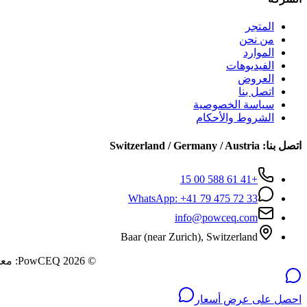
المتجر
من نحن
الموارد
الفيديوهات
العروض
اتصل بنا
سياسة الخصوصية
الشروط والأحكام
اتصل بنا
:
Switzerland / Germany / Austria
+41 61 588 00 15
WhatsApp:
+41 79 475 72 33
info@powceq.com
Baar (near Zurich), Switzerland
© 2026 PowCEQ: معدات طلاء البودرة الصناعية المهندسة، إمداد عالمي من سويسرا والولايات المتحدة والإمارات.
احصل على عرض أسعار