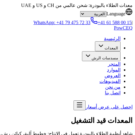
Skip to content
معدات الطلاء بالبودرة: شحن عالمي من CH و US و UAE
Language
WhatsApp:
+41 79 475 72 33
+41 61 588 00 15
|
Pow
CEQ
الرئيسية
المعدات
مسدسات الرش
المتجر
الموارد
العروض
الفيديوهات
من نحن
اتصل بنا
احصل على عرض أسعار
المعدات قيد التشغيل
شاهد أنظمة الطلاء بالبودرة تعمل في الإنتاج: خطوط آلية، كبائن رش، أفران، وتر