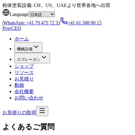
Skip to content
粉体塗装設備: CH、US、UAEより世界各地へ出荷
Language
|
WhatsApp:
+41 79 475 72 33
+41 61 588 00 15
Pow
CEQ
ホーム
機械設備
スプレーガン
ショップ
リソース
お見積り
動画
会社概要
お問い合わせ
お見積りの取得
よくあるご質問